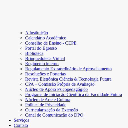
A Instituição
Calendário Acadêmico
Conselho de Ensino - CEPE
Portal do Egresso
Biblioteca
Brinquedoteca Virtual
Regimento interno
Regulamento Extraordinário de Aproveitamento
Resoluções e Portarias
Revista Eletrônica Ciência & Tecnologia Futura
CPA – Comissão Própria de Avaliação
Núcleo de Apoio Psicopedagógico
Programa de Iniciação Científica da Faculdade Futura
Núcleo de Arte e Cultura
Política de Privacidade
Curricularização da Extensão
Canal de Comunicação do DPO
Serviços
Contato