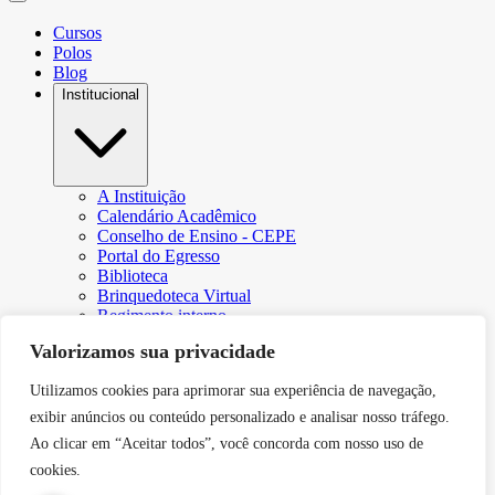
Cursos
Polos
Blog
Institucional
A Instituição
Calendário Acadêmico
Conselho de Ensino - CEPE
Portal do Egresso
Biblioteca
Brinquedoteca Virtual
Regimento interno
Regulamento Extraordinário de Aproveitamento
Valorizamos sua privacidade
Resoluções e Portarias
Revista Eletrônica Ciência & Tecnologia Futura
Utilizamos cookies para aprimorar sua experiência de navegação,
CPA – Comissão Própria de Avaliação
Núcleo de Apoio Psicopedagógico
exibir anúncios ou conteúdo personalizado e analisar nosso tráfego.
Programa de Iniciação Científica da Faculdade Futura
Ao clicar em “Aceitar todos”, você concorda com nosso uso de
Núcleo de Arte e Cultura
cookies.
Política de Privacidade
Curricularização da Extensão