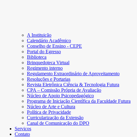
A Instituição
Calendário Acadêmico
Conselho de Ensino - CEPE
Portal do Egresso
Biblioteca
Brinquedoteca Virtual
Regimento interno
Regulamento Extraordinário de Aproveitamento
Resoluções e Portarias
Revista Eletrônica Ciência & Tecnologia Futura
CPA – Comissão Própria de Avaliação
Núcleo de Apoio Psicopedagógico
Programa de Iniciação Científica da Faculdade Futura
Núcleo de Arte e Cultura
Política de Privacidade
Curricularização da Extensão
Canal de Comunicação do DPO
Serviços
Contato