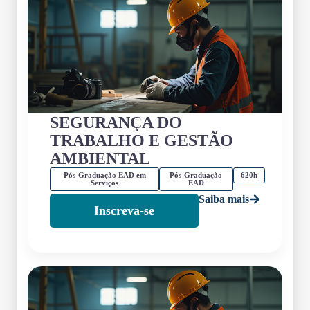
SEGURANÇA DO
TRABALHO E GESTÃO
AMBIENTAL
Pós-Graduação EAD em
Pós-Graduação
620h
Serviços
EAD
Saiba mais
Inscreva-se