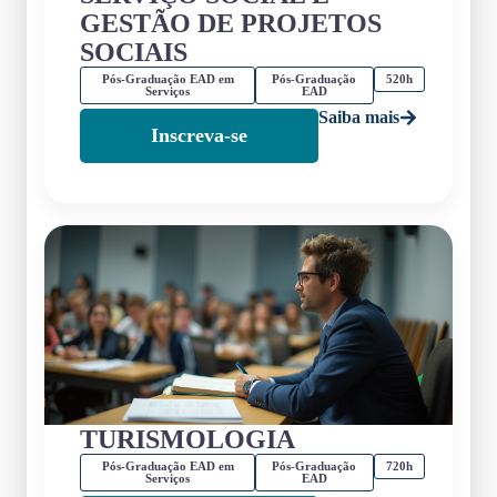
GESTÃO DE PROJETOS
SOCIAIS
Pós-Graduação EAD em
Pós-Graduação
520h
Serviços
EAD
Saiba mais
Inscreva-se
TURISMOLOGIA
Pós-Graduação EAD em
Pós-Graduação
720h
Serviços
EAD