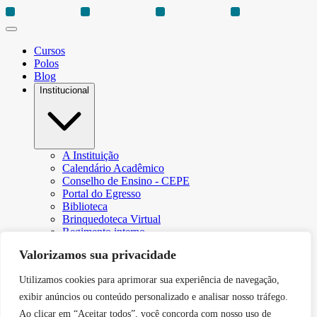
Cursos
Polos
Blog
Institucional
A Instituição
Calendário Acadêmico
Conselho de Ensino - CEPE
Portal do Egresso
Biblioteca
Brinquedoteca Virtual
Regimento interno
Regulamento Extraordinário de Aproveitamento
Valorizamos sua privacidade
Resoluções e Portarias
Revista Eletrônica Ciência & Tecnologia Futura
Utilizamos cookies para aprimorar sua experiência de navegação,
CPA – Comissão Própria de Avaliação
Núcleo de Apoio Psicopedagógico
exibir anúncios ou conteúdo personalizado e analisar nosso tráfego.
Programa de Iniciação Científica da Faculdade Futura
Ao clicar em “Aceitar todos”, você concorda com nosso uso de