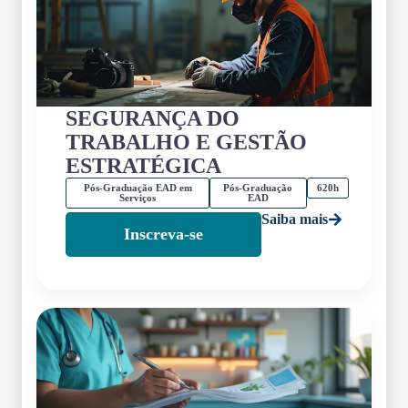
SEGURANÇA DO
TRABALHO E GESTÃO
ESTRATÉGICA
Pós-Graduação EAD em
Pós-Graduação
620h
Serviços
EAD
Saiba mais
Inscreva-se