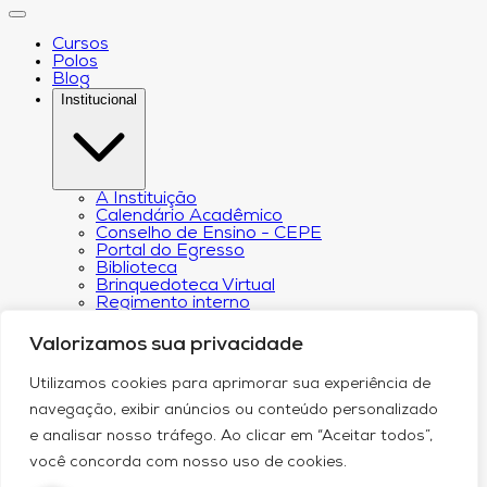
Cursos
Polos
Blog
Institucional
A Instituição
Calendário Acadêmico
Conselho de Ensino - CEPE
Portal do Egresso
Biblioteca
Brinquedoteca Virtual
Regimento interno
Regulamento Extraordinário de
Aproveitamento
Valorizamos sua privacidade
Resoluções e Portarias
Revista Eletrônica Ciência & Tecnologia Futura
Utilizamos cookies para aprimorar sua experiência de
CPA – Comissão Própria de Avaliação
Núcleo de Apoio Psicopedagógico
navegação, exibir anúncios ou conteúdo personalizado
Programa de Iniciação Científica da
e analisar nosso tráfego. Ao clicar em “Aceitar todos”,
Faculdade Futura
Núcleo de Arte e Cultura
você concorda com nosso uso de cookies.
Política de Privacidade