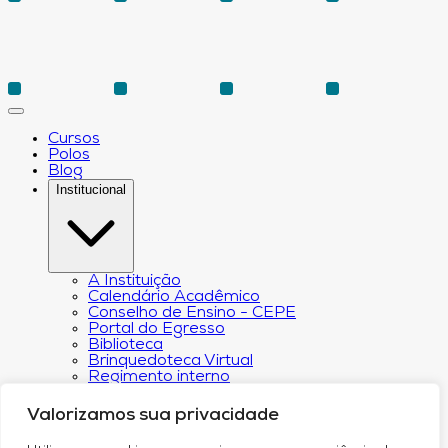
Cursos
Polos
Blog
Institucional
A Instituição
Calendário Acadêmico
Conselho de Ensino - CEPE
Portal do Egresso
Biblioteca
Brinquedoteca Virtual
Regimento interno
Regulamento Extraordinário de
Aproveitamento
Valorizamos sua privacidade
Resoluções e Portarias
Revista Eletrônica Ciência & Tecnologia Futura