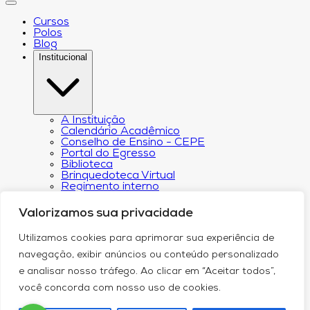
Cursos
Polos
Blog
Institucional
A Instituição
Calendário Acadêmico
Conselho de Ensino - CEPE
Portal do Egresso
Biblioteca
Brinquedoteca Virtual
Regimento interno
Regulamento Extraordinário de
Aproveitamento
Valorizamos sua privacidade
Resoluções e Portarias
Revista Eletrônica Ciência & Tecnologia Futura
Utilizamos cookies para aprimorar sua experiência de
CPA – Comissão Própria de Avaliação
Núcleo de Apoio Psicopedagógico
navegação, exibir anúncios ou conteúdo personalizado
Programa de Iniciação Científica da
e analisar nosso tráfego. Ao clicar em “Aceitar todos”,
Faculdade Futura
Núcleo de Arte e Cultura
você concorda com nosso uso de cookies.
Política de Privacidade
Curricularização da Extensão