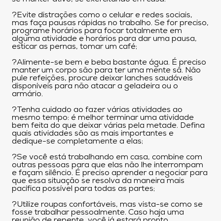
?Evite distrações como o celular e redes sociais,
mas faça pausas rápidas no trabalho. Se for preciso,
programe horários para focar totalmente em
alguma atividade e horários para dar uma pausa,
esticar as pernas, tomar um café;
?Alimente-se bem e beba bastante água. É preciso
manter um corpo são para ter uma mente sã. Não
pule refeições, procure deixar lanches saudáveis
disponíveis para não atacar a geladeira ou o
armário.
?Tenha cuidado ao fazer várias atividades ao
mesmo tempo: é melhor terminar uma atividade
bem feita do que deixar várias pela metade. Defina
quais atividades são as mais importantes e
dedique-se completamente a elas;
?Se você está trabalhando em casa, combine com
outras pessoas para que elas não lhe interrompam
e façam silêncio. É preciso aprender a negociar para
que essa situação se resolva da maneira mais
pacífica possível para todas as partes;
?Utilize roupas confortáveis, mas vista-se como se
fosse trabalhar pessoalmente. Caso haja uma
reunião de repente, você já estará pronto.