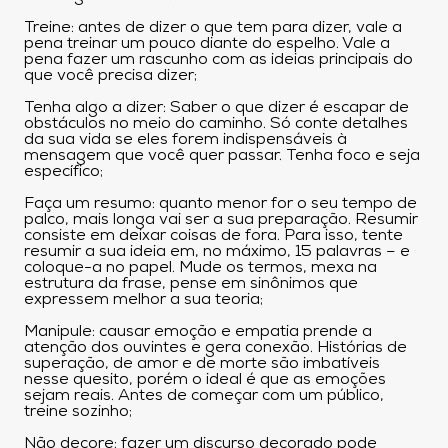
Treine: antes de dizer o que tem para dizer, vale a
pena treinar um pouco diante do espelho. Vale a
pena fazer um rascunho com as ideias principais do
que você precisa dizer;
Tenha algo a dizer: Saber o que dizer é escapar de
obstáculos no meio do caminho. Só conte detalhes
da sua vida se eles forem indispensáveis à
mensagem que você quer passar. Tenha foco e seja
específico;
Faça um resumo: quanto menor for o seu tempo de
palco, mais longa vai ser a sua preparação. Resumir
consiste em deixar coisas de fora. Para isso, tente
resumir a sua ideia em, no máximo, 15 palavras – e
coloque-a no papel. Mude os termos, mexa na
estrutura da frase, pense em sinônimos que
expressem melhor a sua teoria;
Manipule: causar emoção e empatia prende a
atenção dos ouvintes e gera conexão. Histórias de
superação, de amor e de morte são imbatíveis
nesse quesito, porém o ideal é que as emoções
sejam reais. Antes de começar com um público,
treine sozinho;
Não decore: fazer um discurso decorado pode