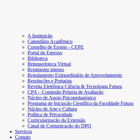
A Instituição
Calendário Acadêmico
Conselho de Ensino - CEPE
Portal do Egresso
Biblioteca
Brinquedoteca Virtual
Regimento interno
Regulamento Extraordinário de Aproveitamento
Resoluções e Portarias
Revista Eletrônica Ciência & Tecnologia Futura
CPA – Comissão Própria de Avaliação
Núcleo de Apoio Psicopedagógico
Programa de Iniciação Científica da Faculdade Futura
Núcleo de Arte e Cultura
Política de Privacidade
Curricularização da Extensão
Canal de Comunicação do DPO
Serviços
Contato