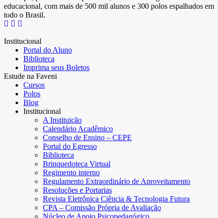
educacional, com mais de 500 mil alunos e 300 polos espalhados em
todo o Brasil.
Institucional
Portal do Aluno
Biblioteca
Imprima seus Boletos
Estude na Faveni
Cursos
Polos
Blog
Institucional
A Instituição
Calendário Acadêmico
Conselho de Ensino – CEPE
Portal do Egresso
Biblioteca
Brinquedoteca Virtual
Regimento interno
Regulamento Extraordinário de Aproveitamento
Resoluções e Portarias
Revista Eletrônica Ciência & Tecnologia Futura
CPA – Comissão Própria de Avaliação
Núcleo de Apoio Psicopedagógico