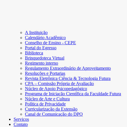
A Instituição
Calendário Acadêmico
Conselho de Ensino - CEPE
Portal do Egresso
Biblioteca
Brinquedoteca Virtual
Regimento interno
Regulamento Extraordinário de Aproveitamento
Resoluções e Portarias
Revista Eletrônica Ciência & Tecnologia Futura
CPA – Comissão Própria de Avaliação
Núcleo de Apoio Psicopedagógico
Programa de Iniciação Científica da Faculdade Futura
Núcleo de Arte e Cultura
Política de Privacidade
Curricularização da Extensão
Canal de Comunicação do DPO
Serviços
Contato