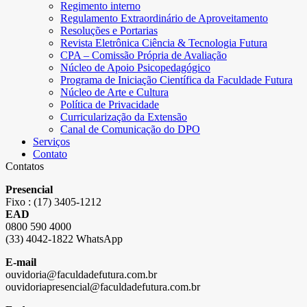
Regimento interno
Regulamento Extraordinário de Aproveitamento
Resoluções e Portarias
Revista Eletrônica Ciência & Tecnologia Futura
CPA – Comissão Própria de Avaliação
Núcleo de Apoio Psicopedagógico
Programa de Iniciação Científica da Faculdade Futura
Núcleo de Arte e Cultura
Política de Privacidade
Curricularização da Extensão
Canal de Comunicação do DPO
Serviços
Contato
Contatos
Presencial
Fixo : (17) 3405-1212
EAD
0800 590 4000
(33) 4042-1822 WhatsApp
E-mail
ouvidoria@faculdadefutura.com.br
ouvidoriapresencial@faculdadefutura.com.br