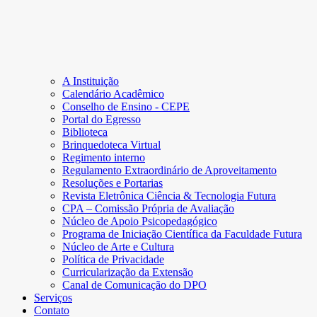
A Instituição
Calendário Acadêmico
Conselho de Ensino - CEPE
Portal do Egresso
Biblioteca
Brinquedoteca Virtual
Regimento interno
Regulamento Extraordinário de Aproveitamento
Resoluções e Portarias
Revista Eletrônica Ciência & Tecnologia Futura
CPA – Comissão Própria de Avaliação
Núcleo de Apoio Psicopedagógico
Programa de Iniciação Científica da Faculdade Futura
Núcleo de Arte e Cultura
Política de Privacidade
Curricularização da Extensão
Canal de Comunicação do DPO
Serviços
Contato