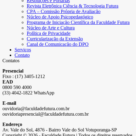
Resoluções e Portarias
Revista Eletrônica Ciência & Tecnologia Futura
CPA – Comissão Própria de Avaliação
Núcleo de Apoio Psicopedagógico
Programa de Iniciação Científica da Faculdade Futura
Núcleo de Arte e Cultura
Política de Privacidade
Curricularização da Extensão
Canal de Comunicação do DPO
Serviços
Contato
Contatos
Presencial
Fixo : (17) 3405-1212
EAD
0800 590 4000
(33) 4042-1822 WhatsApp
E-mail
ouvidoria@faculdadefutura.com.br
ouvidoriapresencial@faculdadefutura.com.br
Endereço
Av. Vale do Sol, 4876 - Bairro Vale do Sol Votuporanga-SP
Copyright © 2026 - Faculdade Futura | Todos os direitos reservados