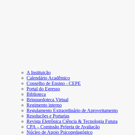
A Instituição
Calendário Acadêmico
Conselho de Ensino - CEPE
Portal do Egresso
Biblioteca
Brinquedoteca Virtual
Regimento interno
Regulamento Extraordinário de Aproveitamento
Resoluções e Portarias
Revista Eletrônica Ciência & Tecnologia Futura
CPA – Comissão Própria de Avaliação
Núcleo de Apoio Psicopedagógico