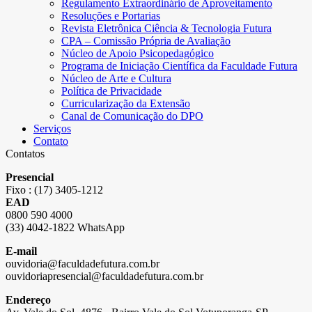
Regulamento Extraordinário de Aproveitamento
Resoluções e Portarias
Revista Eletrônica Ciência & Tecnologia Futura
CPA – Comissão Própria de Avaliação
Núcleo de Apoio Psicopedagógico
Programa de Iniciação Científica da Faculdade Futura
Núcleo de Arte e Cultura
Política de Privacidade
Curricularização da Extensão
Canal de Comunicação do DPO
Serviços
Contato
Contatos
Presencial
Fixo : (17) 3405-1212
EAD
0800 590 4000
(33) 4042-1822 WhatsApp
E-mail
ouvidoria@faculdadefutura.com.br
ouvidoriapresencial@faculdadefutura.com.br
Endereço