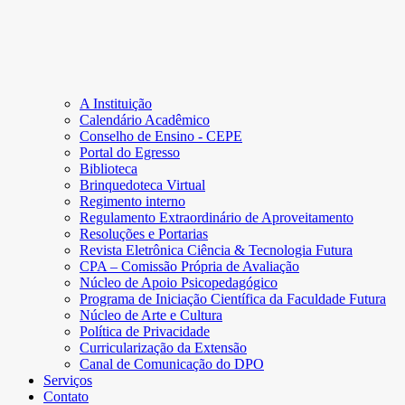
A Instituição
Calendário Acadêmico
Conselho de Ensino - CEPE
Portal do Egresso
Biblioteca
Brinquedoteca Virtual
Regimento interno
Regulamento Extraordinário de Aproveitamento
Resoluções e Portarias
Revista Eletrônica Ciência & Tecnologia Futura
CPA – Comissão Própria de Avaliação
Núcleo de Apoio Psicopedagógico
Programa de Iniciação Científica da Faculdade Futura
Núcleo de Arte e Cultura
Política de Privacidade
Curricularização da Extensão
Canal de Comunicação do DPO
Serviços
Contato