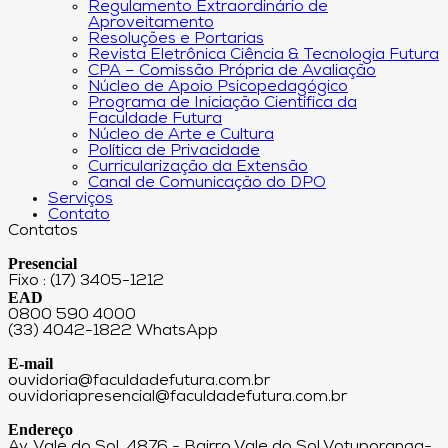
Regulamento Extraordinário de
Aproveitamento
Resoluções e Portarias
Revista Eletrônica Ciência & Tecnologia Futura
CPA – Comissão Própria de Avaliação
Núcleo de Apoio Psicopedagógico
Programa de Iniciação Científica da
Faculdade Futura
Núcleo de Arte e Cultura
Política de Privacidade
Curricularização da Extensão
Canal de Comunicação do DPO
Serviços
Contato
Contatos
Presencial
Fixo : (17) 3405-1212
EAD
0800 590 4000
(33) 4042-1822 WhatsApp
E-mail
ouvidoria@faculdadefutura.com.br
ouvidoriapresencial@faculdadefutura.com.br
Endereço
Av. Vale do Sol, 4876 - Bairro Vale do Sol Votuporanga-