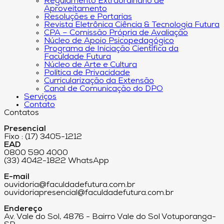
Regulamento Extraordinário de
Aproveitamento
Resoluções e Portarias
Revista Eletrônica Ciência & Tecnologia Futura
CPA – Comissão Própria de Avaliação
Núcleo de Apoio Psicopedagógico
Programa de Iniciação Científica da
Faculdade Futura
Núcleo de Arte e Cultura
Política de Privacidade
Curricularização da Extensão
Canal de Comunicação do DPO
Serviços
Contato
Contatos
Presencial
Fixo : (17) 3405-1212
EAD
0800 590 4000
(33) 4042-1822 WhatsApp
E-mail
ouvidoria@faculdadefutura.com.br
ouvidoriapresencial@faculdadefutura.com.br
Endereço
Av. Vale do Sol, 4876 - Bairro Vale do Sol Votuporanga-