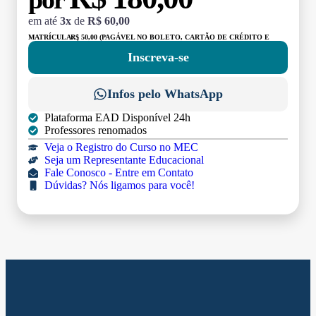
em até
3x
de
R$ 60,00
MATRÍCULA:
R$ 50,00 (PAGÁVEL NO BOLETO, CARTÃO DE CRÉDITO E
DÉBITO)
Inscreva-se
Infos pelo WhatsApp
Plataforma EAD Disponível 24h
Professores renomados
Veja o Registro do Curso no MEC
Seja um Representante Educacional
Fale Conosco - Entre em Contato
Dúvidas? Nós ligamos para você!