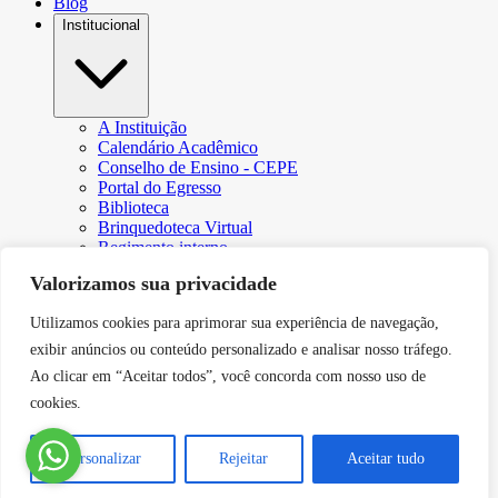
Blog
Institucional
A Instituição
Calendário Acadêmico
Conselho de Ensino - CEPE
Portal do Egresso
Biblioteca
Brinquedoteca Virtual
Regimento interno
Regulamento Extraordinário de Aproveitamento
Valorizamos sua privacidade
Resoluções e Portarias
Revista Eletrônica Ciência & Tecnologia Futura
Utilizamos cookies para aprimorar sua experiência de navegação,
CPA – Comissão Própria de Avaliação
Núcleo de Apoio Psicopedagógico
exibir anúncios ou conteúdo personalizado e analisar nosso tráfego.
Programa de Iniciação Científica da Faculdade Futura
Ao clicar em “Aceitar todos”, você concorda com nosso uso de
Núcleo de Arte e Cultura
cookies.
Política de Privacidade
Curricularização da Extensão
Canal de Comunicação do DPO
Personalizar
Rejeitar
Aceitar tudo
Serviços
Contato