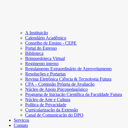
A Instituição
Calendário Acadêmico
Conselho de Ensino - CEPE
Portal do Egresso
Biblioteca
Brinquedoteca Virtual
Regimento interno
Regulamento Extraordinário de Aproveitamento
Resoluções e Portarias
Revista Eletrônica Ciência & Tecnologia Futura
CPA – Comissão Própria de Avaliação
Núcleo de Apoio Psicopedagógico
Programa de Iniciação Científica da Faculdade Futura
Núcleo de Arte e Cultura
Política de Privacidade
Curricularização da Extensão
Canal de Comunicação do DPO
Serviços
Contato