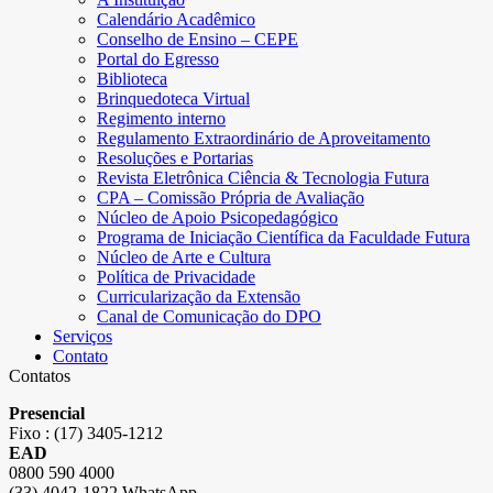
Calendário Acadêmico
Conselho de Ensino – CEPE
Portal do Egresso
Biblioteca
Brinquedoteca Virtual
Regimento interno
Regulamento Extraordinário de Aproveitamento
Resoluções e Portarias
Revista Eletrônica Ciência & Tecnologia Futura
CPA – Comissão Própria de Avaliação
Núcleo de Apoio Psicopedagógico
Programa de Iniciação Científica da Faculdade Futura
Núcleo de Arte e Cultura
Política de Privacidade
Curricularização da Extensão
Canal de Comunicação do DPO
Serviços
Contato
Contatos
Presencial
Fixo : (17) 3405-1212
EAD
0800 590 4000
(33) 4042-1822 WhatsApp