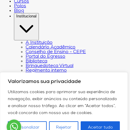
Cursos
Polos
Blog
Institucional
A Instituição
Calendário Acadêmico
Conselho de Ensino - CEPE
Portal do Egresso
Biblioteca
Brinquedoteca Virtual
Regimento interno
Regulamento Extraordinário de
Aproveitamento
Valorizamos sua privacidade
Resoluções e Portarias
Revista Eletrônica Ciência & Tecnologia Futura
Utilizamos cookies para aprimorar sua experiência de
CPA – Comissão Própria de Avaliação
Núcleo de Apoio Psicopedagógico
navegação, exibir anúncios ou conteúdo personalizado
Programa de Iniciação Científica da
e analisar nosso tráfego. Ao clicar em “Aceitar todos”,
Faculdade Futura
Núcleo de Arte e Cultura
você concorda com nosso uso de cookies.
Política de Privacidade
Curricularização da Extensão
Canal de Comunicação do DPO
Personalizar
Rejeitar
Aceitar tudo