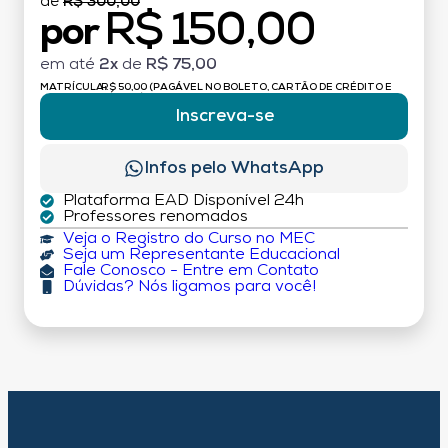
de
R$ 300,00
R$ 150,00
por
em até
2x
de
R$ 75,00
MATRÍCULA:
R$ 50,00 (PAGÁVEL NO BOLETO, CARTÃO DE CRÉDITO E
DÉBITO)
Inscreva-se
Infos pelo WhatsApp
Plataforma EAD Disponível 24h
Professores renomados
Veja o Registro do Curso no MEC
Seja um Representante Educacional
Fale Conosco - Entre em Contato
Dúvidas? Nós ligamos para você!