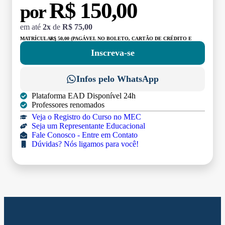
R$ 150,00
por
em até
2x
de
R$ 75,00
MATRÍCULA:
R$ 50,00 (PAGÁVEL NO BOLETO, CARTÃO DE CRÉDITO E
DÉBITO)
Inscreva-se
Infos pelo WhatsApp
Plataforma EAD Disponível 24h
Professores renomados
Veja o Registro do Curso no MEC
Seja um Representante Educacional
Fale Conosco - Entre em Contato
Dúvidas? Nós ligamos para você!