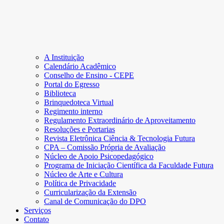
A Instituição
Calendário Acadêmico
Conselho de Ensino - CEPE
Portal do Egresso
Biblioteca
Brinquedoteca Virtual
Regimento interno
Regulamento Extraordinário de Aproveitamento
Resoluções e Portarias
Revista Eletrônica Ciência & Tecnologia Futura
CPA – Comissão Própria de Avaliação
Núcleo de Apoio Psicopedagógico
Programa de Iniciação Científica da Faculdade Futura
Núcleo de Arte e Cultura
Política de Privacidade
Curricularização da Extensão
Canal de Comunicação do DPO
Serviços
Contato