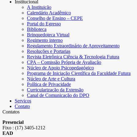
Institucional
A Instituição
Calendário Acadêmico
Conselho de Ensino – CEPE
Portal do Egresso
Biblioteca
Brinquedoteca Virtual
Regimento interno
Regulamento Extraordinário de Aproveitamento
Resoluções e Portarias
Revista Eletrônica Ciência & Tecnologia Futura
CPA – Comissão Própria de Avaliação
Núcleo de Apoio Psicopedagógico
Programa de Iniciação Científica da Faculdade Futura
Núcleo de Arte e Cultura
Política de Privacidade
Curricularização da Extensão
Canal de Comunicação do DPO
Serviços
Contato
Contatos
Presencial
Fixo : (17) 3405-1212
EAD