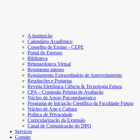
A Instituição
Calendário Acadêmico
Conselho de Ensino - CEPE
Portal do Egresso
Biblioteca
Brinquedoteca Virtual
Regimento interno
Regulamento Extraordinário de Aproveitamento
Resoluções e Portarias
Revista Eletrônica Ciência & Tecnologia Futura
CPA – Comissão Própria de Avaliação
Núcleo de Apoio Psicopedagógico
Programa de Iniciação Científica da Faculdade Futura
Núcleo de Arte e Cultura
Política de Privacidade
Curricularização da Extensão
Canal de Comunicação do DPO
Serviços
Contato