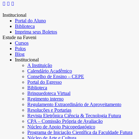
Institucional
Portal do Aluno
Biblioteca
Imprima seus Boletos
Estude na Faveni
Cursos
Polos
Blog
Institucional
A Instituição
Calendário Acadêmico
Conselho de Ensino – CEPE
Portal do Egresso
Biblioteca
Brinquedoteca Virtual
Regimento interno
Regulamento Extraordinário de Aproveitamento
Resoluções e Portarias
Revista Eletrônica Ciência & Tecnologia Futura
CPA – Comissão Própria de Avaliação
Núcleo de Apoio Psicopedagógico
Programa de Iniciação Científica da Faculdade Futura
Núcleo de Arte e Cultura