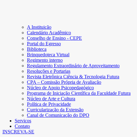
A Instituição
Calendário Acadêmico
Conselho de Ensino - CEPE
Portal do Egresso
Biblioteca
Brinquedoteca Virtual
Regimento interno
Regulamento Extraordinário de Aproveitamento
Resoluções e Portarias
Revista Eletrônica Ciência & Tecnologia Futura
CPA – Comissão Própria de Avaliação
Núcleo de Apoio Psicopedagógico
Programa de Iniciação Científica da Faculdade Futura
Núcleo de Arte e Cultura
Política de Privacidade
Curricularização da Extensão
Canal de Comunicação do DPO
Serviços
Contato
INSCREVA-SE