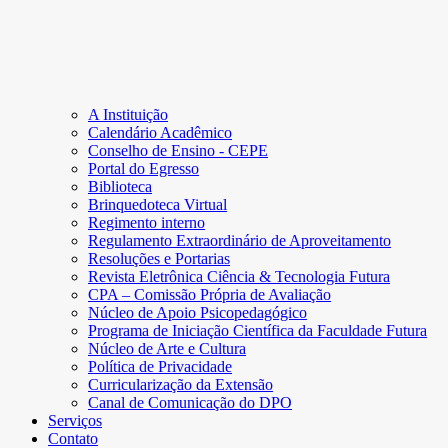
A Instituição
Calendário Acadêmico
Conselho de Ensino - CEPE
Portal do Egresso
Biblioteca
Brinquedoteca Virtual
Regimento interno
Regulamento Extraordinário de Aproveitamento
Resoluções e Portarias
Revista Eletrônica Ciência & Tecnologia Futura
CPA – Comissão Própria de Avaliação
Núcleo de Apoio Psicopedagógico
Programa de Iniciação Científica da Faculdade Futura
Núcleo de Arte e Cultura
Política de Privacidade
Curricularização da Extensão
Canal de Comunicação do DPO
Serviços
Contato