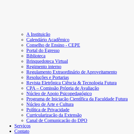
A Instituição
Calendário Acadêmico
Conselho de Ensino - CEPE
Portal do Egresso
Biblioteca
Brinquedoteca Virtual
Regimento interno
Regulamento Extraordinário de Aproveitamento
Resoluções e Portarias
Revista Eletrônica Ciência & Tecnologia Futura
CPA – Comissão Própria de Avaliação
Núcleo de Apoio Psicopedagógico
Programa de Iniciação Científica da Faculdade Futura
Núcleo de Arte e Cultura
Política de Privacidade
Curricularização da Extensão
Canal de Comunicação do DPO
Serviços
Contato