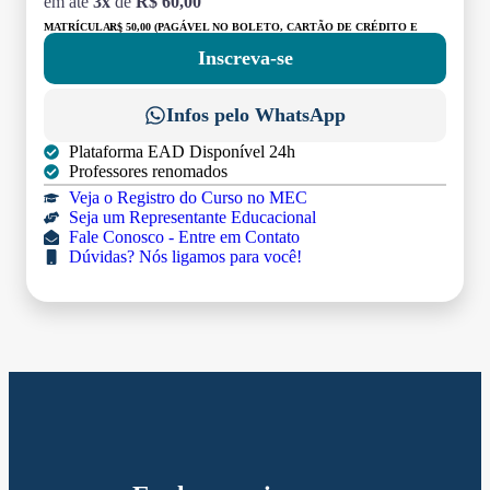
em até
3x
de
R$ 60,00
MATRÍCULA:
R$ 50,00 (PAGÁVEL NO BOLETO, CARTÃO DE CRÉDITO E
DÉBITO)
Inscreva-se
Infos pelo WhatsApp
Plataforma EAD Disponível 24h
Professores renomados
Veja o Registro do Curso no MEC
Seja um Representante Educacional
Fale Conosco - Entre em Contato
Dúvidas? Nós ligamos para você!