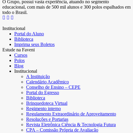
O Grupo, possui vasta experiência, atuando no segmento
educacional, com mais de 500 mil alunos e 300 polos espalhados em
todo o Brasil.
Institucional
Portal do Aluno
Biblioteca
Imprima seus Boletos
Estude na Faveni
Cursos
Polos
Blog
Institucional
A Instituição
Calendário Acadêmico
Conselho de Ensino – CEPE
Portal do Egresso
Biblioteca
Brinquedoteca Virtual
Regimento interno
Regulamento Extraordinário de Aproveitamento
Resoluções e Portarias
Revista Eletrônica Ciência & Tecnologia Futura
CPA – Comissão Própria de Avaliação