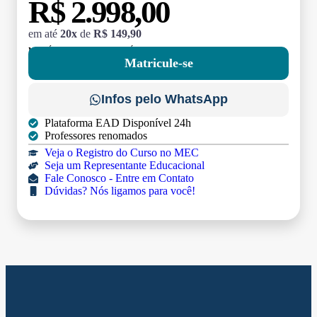
R$ 2.998,00
em até
20x
de
R$ 149,90
MATRÍCULA:
R$ 199,00 (TAXA ÚNICA)
Matricule-se
Infos pelo WhatsApp
Plataforma EAD Disponível 24h
Professores renomados
Veja o Registro do Curso no MEC
Seja um Representante Educacional
Fale Conosco - Entre em Contato
Dúvidas? Nós ligamos para você!