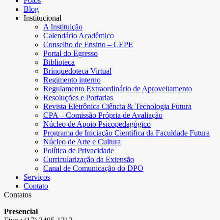
Polos
Blog
Institucional
A Instituição
Calendário Acadêmico
Conselho de Ensino – CEPE
Portal do Egresso
Biblioteca
Brinquedoteca Virtual
Regimento interno
Regulamento Extraordinário de Aproveitamento
Resoluções e Portarias
Revista Eletrônica Ciência & Tecnologia Futura
CPA – Comissão Própria de Avaliação
Núcleo de Apoio Psicopedagógico
Programa de Iniciação Científica da Faculdade Futura
Núcleo de Arte e Cultura
Política de Privacidade
Curricularização da Extensão
Canal de Comunicação do DPO
Serviços
Contato
Contatos
Presencial