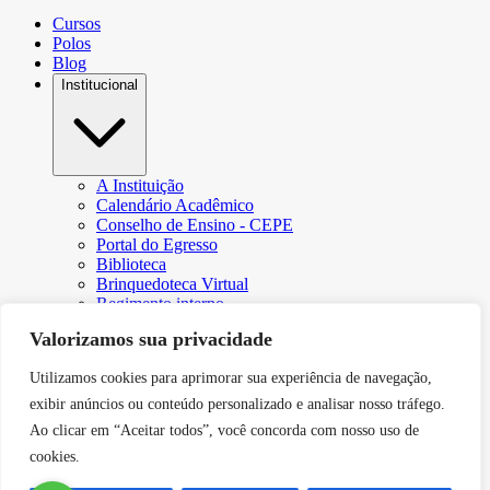
Cursos
Polos
Blog
Institucional
A Instituição
Calendário Acadêmico
Conselho de Ensino - CEPE
Portal do Egresso
Biblioteca
Brinquedoteca Virtual
Regimento interno
Regulamento Extraordinário de Aproveitamento
Valorizamos sua privacidade
Resoluções e Portarias
Revista Eletrônica Ciência & Tecnologia Futura
Utilizamos cookies para aprimorar sua experiência de navegação,
CPA – Comissão Própria de Avaliação
Núcleo de Apoio Psicopedagógico
exibir anúncios ou conteúdo personalizado e analisar nosso tráfego.
Programa de Iniciação Científica da Faculdade Futura
Ao clicar em “Aceitar todos”, você concorda com nosso uso de
Núcleo de Arte e Cultura
cookies.
Política de Privacidade
Curricularização da Extensão