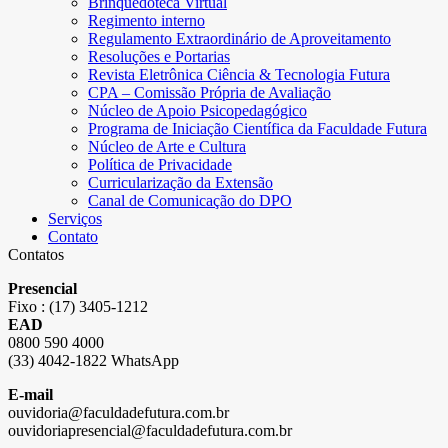
Brinquedoteca Virtual
Regimento interno
Regulamento Extraordinário de Aproveitamento
Resoluções e Portarias
Revista Eletrônica Ciência & Tecnologia Futura
CPA – Comissão Própria de Avaliação
Núcleo de Apoio Psicopedagógico
Programa de Iniciação Científica da Faculdade Futura
Núcleo de Arte e Cultura
Política de Privacidade
Curricularização da Extensão
Canal de Comunicação do DPO
Serviços
Contato
Contatos
Presencial
Fixo : (17) 3405-1212
EAD
0800 590 4000
(33) 4042-1822 WhatsApp
E-mail
ouvidoria@faculdadefutura.com.br
ouvidoriapresencial@faculdadefutura.com.br