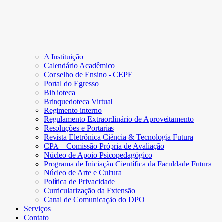
A Instituição
Calendário Acadêmico
Conselho de Ensino - CEPE
Portal do Egresso
Biblioteca
Brinquedoteca Virtual
Regimento interno
Regulamento Extraordinário de Aproveitamento
Resoluções e Portarias
Revista Eletrônica Ciência & Tecnologia Futura
CPA – Comissão Própria de Avaliação
Núcleo de Apoio Psicopedagógico
Programa de Iniciação Científica da Faculdade Futura
Núcleo de Arte e Cultura
Política de Privacidade
Curricularização da Extensão
Canal de Comunicação do DPO
Serviços
Contato