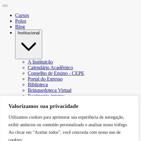
Cursos
Polos
Blog
Institucional
A Instituição
Calendário Acadêmico
Conselho de Ensino - CEPE
Portal do Egresso
Biblioteca
Brinquedoteca Virtual
Regimento interno
Regulamento Extraordinário de Aproveitamento
Valorizamos sua privacidade
Resoluções e Portarias
Revista Eletrônica Ciência & Tecnologia Futura
Utilizamos cookies para aprimorar sua experiência de navegação,
CPA – Comissão Própria de Avaliação
Núcleo de Apoio Psicopedagógico
exibir anúncios ou conteúdo personalizado e analisar nosso tráfego.
Programa de Iniciação Científica da Faculdade Futura
Ao clicar em “Aceitar todos”, você concorda com nosso uso de
Núcleo de Arte e Cultura
cookies.