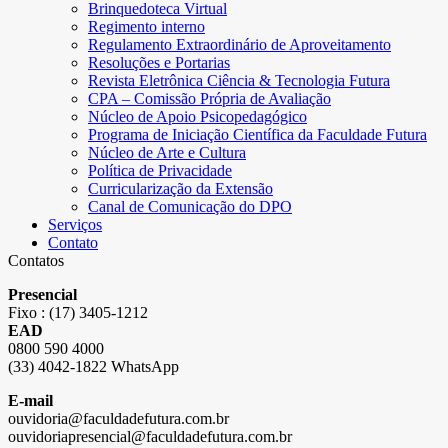
Brinquedoteca Virtual
Regimento interno
Regulamento Extraordinário de Aproveitamento
Resoluções e Portarias
Revista Eletrônica Ciência & Tecnologia Futura
CPA – Comissão Própria de Avaliação
Núcleo de Apoio Psicopedagógico
Programa de Iniciação Científica da Faculdade Futura
Núcleo de Arte e Cultura
Política de Privacidade
Curricularização da Extensão
Canal de Comunicação do DPO
Serviços
Contato
Contatos
Presencial
Fixo : (17) 3405-1212
EAD
0800 590 4000
(33) 4042-1822 WhatsApp
E-mail
ouvidoria@faculdadefutura.com.br
ouvidoriapresencial@faculdadefutura.com.br