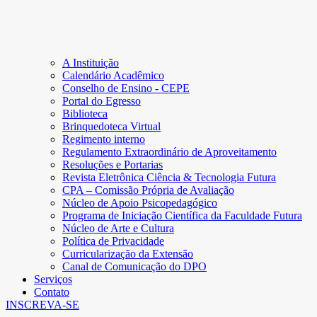
A Instituição
Calendário Acadêmico
Conselho de Ensino - CEPE
Portal do Egresso
Biblioteca
Brinquedoteca Virtual
Regimento interno
Regulamento Extraordinário de Aproveitamento
Resoluções e Portarias
Revista Eletrônica Ciência & Tecnologia Futura
CPA – Comissão Própria de Avaliação
Núcleo de Apoio Psicopedagógico
Programa de Iniciação Científica da Faculdade Futura
Núcleo de Arte e Cultura
Política de Privacidade
Curricularização da Extensão
Canal de Comunicação do DPO
Serviços
Contato
INSCREVA-SE