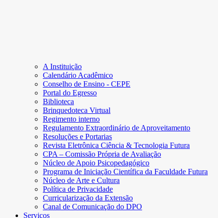
A Instituição
Calendário Acadêmico
Conselho de Ensino - CEPE
Portal do Egresso
Biblioteca
Brinquedoteca Virtual
Regimento interno
Regulamento Extraordinário de Aproveitamento
Resoluções e Portarias
Revista Eletrônica Ciência & Tecnologia Futura
CPA – Comissão Própria de Avaliação
Núcleo de Apoio Psicopedagógico
Programa de Iniciação Científica da Faculdade Futura
Núcleo de Arte e Cultura
Política de Privacidade
Curricularização da Extensão
Canal de Comunicação do DPO
Serviços