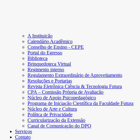
A Instituição
Calendário Acadêmico
Conselho de Ensino - CEPE
Portal do Egresso
Biblioteca
Brinquedoteca Virtual
Regimento interno
Regulamento Extraordinário de Aproveitamento
Resoluções e Portarias
Revista Eletrônica Ciência & Tecnologia Futura
CPA – Comissão Própria de Avaliação
Núcleo de Apoio Psicopedagógico
Programa de Iniciação Científica da Faculdade Futura
Núcleo de Arte e Cultura
Política de Privacidade
Curricularização da Extensão
Canal de Comunicação do DPO
Serviços
Contato