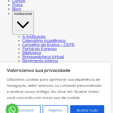
Cursos
Polos
Blog
Institucional
A Instituição
Calendário Acadêmico
Conselho de Ensino - CEPE
Portal do Egresso
Biblioteca
Brinquedoteca Virtual
Regimento interno
Regulamento Extraordinário de
Aproveitamento
Valorizamos sua privacidade
Resoluções e Portarias
Revista Eletrônica Ciência & Tecnologia Futura
Utilizamos cookies para aprimorar sua experiência de
CPA – Comissão Própria de Avaliação
Núcleo de Apoio Psicopedagógico
navegação, exibir anúncios ou conteúdo personalizado
Programa de Iniciação Científica da
e analisar nosso tráfego. Ao clicar em “Aceitar todos”,
Faculdade Futura
Núcleo de Arte e Cultura
você concorda com nosso uso de cookies.
Política de Privacidade
Curricularização da Extensão
Canal de Comunicação do DPO
Personalizar
Rejeitar
Aceitar tudo