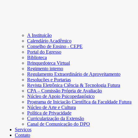
A Instituição
Calendário Acadêmico
Conselho de Ensino - CEPE
Portal do Egresso
Biblioteca
Brinquedoteca Virtual
Regimento interno
Regulamento Extraordinário de Aproveitamento
Resoluções e Portarias
Revista Eletrônica Ciência & Tecnologia Futura
CPA – Comissão Própria de Avaliação
Núcleo de Apoio Psicopedagógico
Programa de Iniciação Científica da Faculdade Futura
Núcleo de Arte e Cultura
Política de Privacidade
Curricularização da Extensão
Canal de Comunicação do DPO
Serviços
Contato