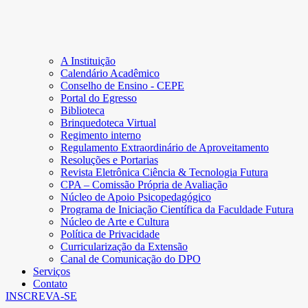
A Instituição
Calendário Acadêmico
Conselho de Ensino - CEPE
Portal do Egresso
Biblioteca
Brinquedoteca Virtual
Regimento interno
Regulamento Extraordinário de Aproveitamento
Resoluções e Portarias
Revista Eletrônica Ciência & Tecnologia Futura
CPA – Comissão Própria de Avaliação
Núcleo de Apoio Psicopedagógico
Programa de Iniciação Científica da Faculdade Futura
Núcleo de Arte e Cultura
Política de Privacidade
Curricularização da Extensão
Canal de Comunicação do DPO
Serviços
Contato
INSCREVA-SE