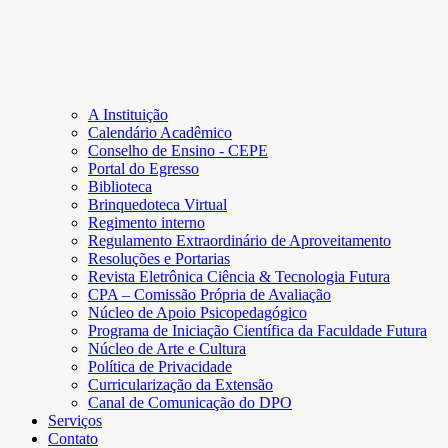
A Instituição
Calendário Acadêmico
Conselho de Ensino - CEPE
Portal do Egresso
Biblioteca
Brinquedoteca Virtual
Regimento interno
Regulamento Extraordinário de Aproveitamento
Resoluções e Portarias
Revista Eletrônica Ciência & Tecnologia Futura
CPA – Comissão Própria de Avaliação
Núcleo de Apoio Psicopedagógico
Programa de Iniciação Científica da Faculdade Futura
Núcleo de Arte e Cultura
Política de Privacidade
Curricularização da Extensão
Canal de Comunicação do DPO
Serviços
Contato