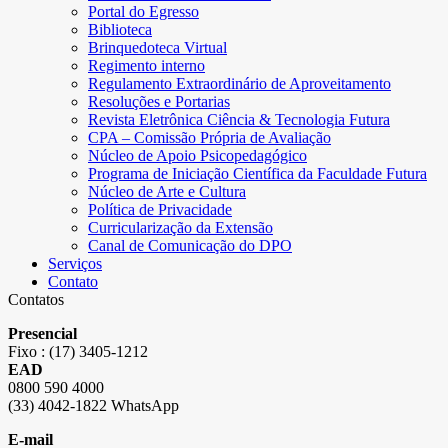
Portal do Egresso
Biblioteca
Brinquedoteca Virtual
Regimento interno
Regulamento Extraordinário de Aproveitamento
Resoluções e Portarias
Revista Eletrônica Ciência & Tecnologia Futura
CPA – Comissão Própria de Avaliação
Núcleo de Apoio Psicopedagógico
Programa de Iniciação Científica da Faculdade Futura
Núcleo de Arte e Cultura
Política de Privacidade
Curricularização da Extensão
Canal de Comunicação do DPO
Serviços
Contato
Contatos
Presencial
Fixo : (17) 3405-1212
EAD
0800 590 4000
(33) 4042-1822 WhatsApp
E-mail