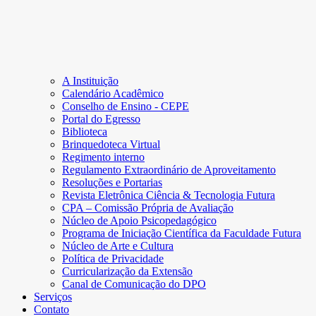
A Instituição
Calendário Acadêmico
Conselho de Ensino - CEPE
Portal do Egresso
Biblioteca
Brinquedoteca Virtual
Regimento interno
Regulamento Extraordinário de Aproveitamento
Resoluções e Portarias
Revista Eletrônica Ciência & Tecnologia Futura
CPA – Comissão Própria de Avaliação
Núcleo de Apoio Psicopedagógico
Programa de Iniciação Científica da Faculdade Futura
Núcleo de Arte e Cultura
Política de Privacidade
Curricularização da Extensão
Canal de Comunicação do DPO
Serviços
Contato