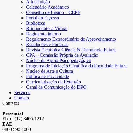
A Instituição
Calendário Acadêmico
Conselho de Ensino – CEPE
Portal do Egresso
Biblioteca
Brinquedoteca Virtual
Regimento interno
Regulamento Extraordinário de Aproveitamento
Resoluções e Portarias
Revista Eletrônica Ciência & Tecnologia Futura
CPA – Comissão Própria de Avaliação
Núcleo de Apoio Psicopedagógico
Programa de Iniciação Científica da Faculdade Futura
Núcleo de Arte e Cultura
Política de Privacidade
Curricularização da Extensão
Canal de Comunicação do DPO
Serviços
Contato
Contatos
Presencial
Fixo : (17) 3405-1212
EAD
0800 590 4000