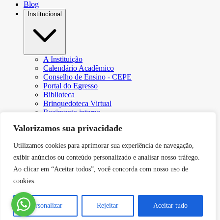
Blog
Institucional
A Instituição
Calendário Acadêmico
Conselho de Ensino - CEPE
Portal do Egresso
Biblioteca
Brinquedoteca Virtual
Regimento interno
Regulamento Extraordinário de Aproveitamento
Valorizamos sua privacidade
Resoluções e Portarias
Revista Eletrônica Ciência & Tecnologia Futura
Utilizamos cookies para aprimorar sua experiência de navegação,
CPA – Comissão Própria de Avaliação
Núcleo de Apoio Psicopedagógico
exibir anúncios ou conteúdo personalizado e analisar nosso tráfego.
Programa de Iniciação Científica da Faculdade Futura
Ao clicar em “Aceitar todos”, você concorda com nosso uso de
Núcleo de Arte e Cultura
cookies.
Política de Privacidade
Curricularização da Extensão
Canal de Comunicação do DPO
Personalizar
Rejeitar
Aceitar tudo
Serviços
Contato