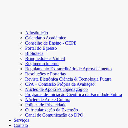
A Instituição
Calendário Acadêmico
Conselho de Ensino - CEPE
Portal do Egresso
Biblioteca
Brinquedoteca Virtual
Regimento interno
Regulamento Extraordinário de Aproveitamento
Resoluções e Portarias
Revista Eletrônica Ciência & Tecnologia Futura
CPA – Comissão Própria de Avaliação
Núcleo de Apoio Psicopedagógico
Programa de Iniciação Científica da Faculdade Futura
Núcleo de Arte e Cultura
Política de Privacidade
Curricularização da Extensão
Canal de Comunicação do DPO
Serviços
Contato