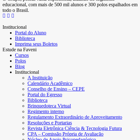
educacional, com mais de 500 mil alunos e 300 polos espalhados em
todo o Brasil.
Institucional
Portal do Aluno
Biblioteca
Imprima seus Boletos
Estude na Faveni
Cursos
Polos
Blog
Institucional
A Instituição
Calendário Acadêmico
Conselho de Ensino – CEPE
Portal do Egresso
Biblioteca
Brinquedoteca Virtual
Regimento interno
Regulamento Extraordinário de Aproveitamento
Resoluções e Portarias
Revista Eletrônica Ciência & Tecnologia Futura
CPA – Comissão Própria de Avaliação
Núcleo de Apoio Psicopedagógico