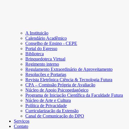
A Instituição
Calendário Acadêmico
Conselho de Ensino - CEPE
Portal do Egresso
Biblioteca
Brinquedoteca Virtual
Regimento interno
Regulamento Extraordinário de Aproveitamento
Resoluções e Portarias
Revista Eletrônica Ciência & Tecnologia Futura
CPA – Comissão Própria de Avaliação
Núcleo de Apoio Psicopedagógico
Programa de Iniciação Científica da Faculdade Futura
Núcleo de Arte e Cultura
Política de Privacidade
Curricularização da Extensão
Canal de Comunicação do DPO
Serviços
Contato