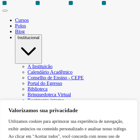
Cursos
Polos
Blog
Institucional
A Instituição
Calendário Acadêmico
Conselho de Ensino - CEPE
Portal do Egresso
Biblioteca
Brinquedoteca Virtual
Regimento interno
Regulamento Extraordinário de Aproveitamento
Valorizamos sua privacidade
Resoluções e Portarias
Revista Eletrônica Ciência & Tecnologia Futura
Utilizamos cookies para aprimorar sua experiência de navegação,
CPA – Comissão Própria de Avaliação
Núcleo de Apoio Psicopedagógico
exibir anúncios ou conteúdo personalizado e analisar nosso tráfego.
Programa de Iniciação Científica da Faculdade Futura
Ao clicar em “Aceitar todos”, você concorda com nosso uso de
Núcleo de Arte e Cultura