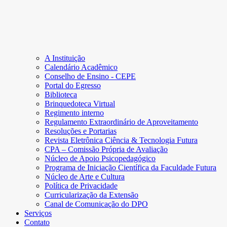
A Instituição
Calendário Acadêmico
Conselho de Ensino - CEPE
Portal do Egresso
Biblioteca
Brinquedoteca Virtual
Regimento interno
Regulamento Extraordinário de Aproveitamento
Resoluções e Portarias
Revista Eletrônica Ciência & Tecnologia Futura
CPA – Comissão Própria de Avaliação
Núcleo de Apoio Psicopedagógico
Programa de Iniciação Científica da Faculdade Futura
Núcleo de Arte e Cultura
Política de Privacidade
Curricularização da Extensão
Canal de Comunicação do DPO
Serviços
Contato