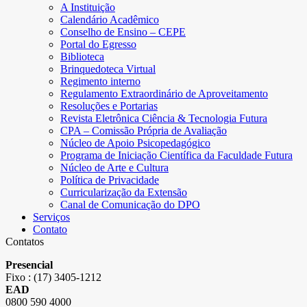
A Instituição
Calendário Acadêmico
Conselho de Ensino – CEPE
Portal do Egresso
Biblioteca
Brinquedoteca Virtual
Regimento interno
Regulamento Extraordinário de Aproveitamento
Resoluções e Portarias
Revista Eletrônica Ciência & Tecnologia Futura
CPA – Comissão Própria de Avaliação
Núcleo de Apoio Psicopedagógico
Programa de Iniciação Científica da Faculdade Futura
Núcleo de Arte e Cultura
Política de Privacidade
Curricularização da Extensão
Canal de Comunicação do DPO
Serviços
Contato
Contatos
Presencial
Fixo : (17) 3405-1212
EAD
0800 590 4000