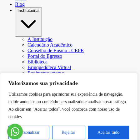
Blog
Institucional
A Instituição
Calendário Acadêmico
Conselho de Ensino - CEPE
Portal do Egresso
Biblioteca
Brinquedoteca Virtual
Regimento interno
Regulamento Extraordinário de Aproveitamento
Valorizamos sua privacidade
Resoluções e Portarias
Revista Eletrônica Ciência & Tecnologia Futura
Utilizamos cookies para aprimorar sua experiência de navegação,
CPA – Comissão Própria de Avaliação
Núcleo de Apoio Psicopedagógico
exibir anúncios ou conteúdo personalizado e analisar nosso tráfego.
Programa de Iniciação Científica da Faculdade Futura
Ao clicar em “Aceitar todos”, você concorda com nosso uso de
Núcleo de Arte e Cultura
cookies.
Política de Privacidade
Curricularização da Extensão
Canal de Comunicação do DPO
Personalizar
Rejeitar
Aceitar tudo
Serviços