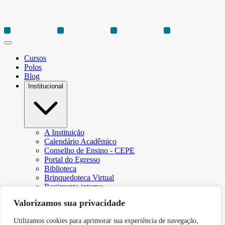
Cursos
Polos
Blog
Institucional
A Instituição
Calendário Acadêmico
Conselho de Ensino - CEPE
Portal do Egresso
Biblioteca
Brinquedoteca Virtual
Regimento interno
Regulamento Extraordinário de Aproveitamento
Valorizamos sua privacidade
Resoluções e Portarias
Revista Eletrônica Ciência & Tecnologia Futura
Utilizamos cookies para aprimorar sua experiência de navegação,
CPA – Comissão Própria de Avaliação