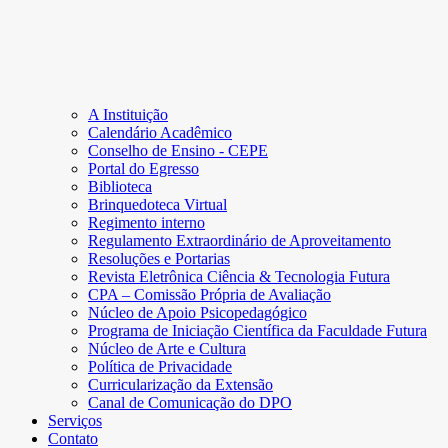
A Instituição
Calendário Acadêmico
Conselho de Ensino - CEPE
Portal do Egresso
Biblioteca
Brinquedoteca Virtual
Regimento interno
Regulamento Extraordinário de Aproveitamento
Resoluções e Portarias
Revista Eletrônica Ciência & Tecnologia Futura
CPA – Comissão Própria de Avaliação
Núcleo de Apoio Psicopedagógico
Programa de Iniciação Científica da Faculdade Futura
Núcleo de Arte e Cultura
Política de Privacidade
Curricularização da Extensão
Canal de Comunicação do DPO
Serviços
Contato