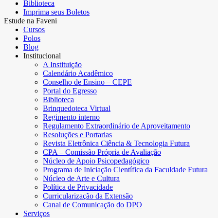
Biblioteca
Imprima seus Boletos
Estude na Faveni
Cursos
Polos
Blog
Institucional
A Instituição
Calendário Acadêmico
Conselho de Ensino – CEPE
Portal do Egresso
Biblioteca
Brinquedoteca Virtual
Regimento interno
Regulamento Extraordinário de Aproveitamento
Resoluções e Portarias
Revista Eletrônica Ciência & Tecnologia Futura
CPA – Comissão Própria de Avaliação
Núcleo de Apoio Psicopedagógico
Programa de Iniciação Científica da Faculdade Futura
Núcleo de Arte e Cultura
Política de Privacidade
Curricularização da Extensão
Canal de Comunicação do DPO
Serviços