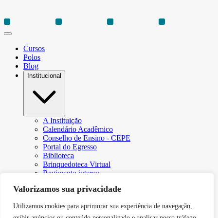
Cursos
Polos
Blog
Institucional
A Instituição
Calendário Acadêmico
Conselho de Ensino - CEPE
Portal do Egresso
Biblioteca
Brinquedoteca Virtual
Regimento interno
Regulamento Extraordinário de Aproveitamento
Valorizamos sua privacidade
Resoluções e Portarias
Revista Eletrônica Ciência & Tecnologia Futura
Utilizamos cookies para aprimorar sua experiência de navegação,
CPA – Comissão Própria de Avaliação
Núcleo de Apoio Psicopedagógico
exibir anúncios ou conteúdo personalizado e analisar nosso tráfego.