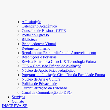
A Instituição
Calendário Acadêmico
Conselho de Ensino - CEPE
Portal do Egresso
Biblioteca
Brinquedoteca Virtual
Regimento interno
Regulamento Extraordinário de Aproveitamento
Resoluções e Portarias
Revista Eletrônica Ciência & Tecnologia Futura
CPA – Comissão Própria de Avaliação
Núcleo de Apoio Psicopedagógico
Programa de Iniciação Científica da Faculdade Futura
Núcleo de Arte e Cultura
Política de Privacidade
Curricularização da Extensão
Canal de Comunicação do DPO
Serviços
Contato
INSCREVA-SE