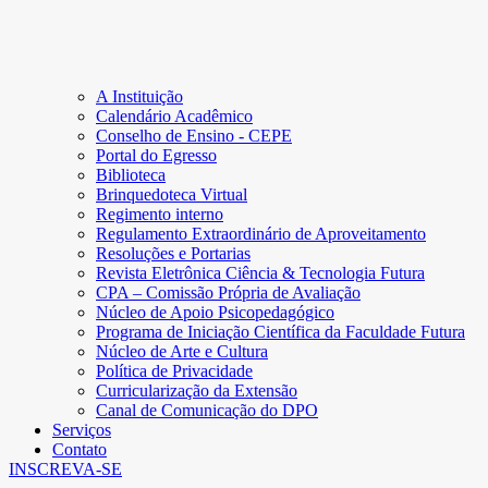
A Instituição
Calendário Acadêmico
Conselho de Ensino - CEPE
Portal do Egresso
Biblioteca
Brinquedoteca Virtual
Regimento interno
Regulamento Extraordinário de Aproveitamento
Resoluções e Portarias
Revista Eletrônica Ciência & Tecnologia Futura
CPA – Comissão Própria de Avaliação
Núcleo de Apoio Psicopedagógico
Programa de Iniciação Científica da Faculdade Futura
Núcleo de Arte e Cultura
Política de Privacidade
Curricularização da Extensão
Canal de Comunicação do DPO
Serviços
Contato
INSCREVA-SE