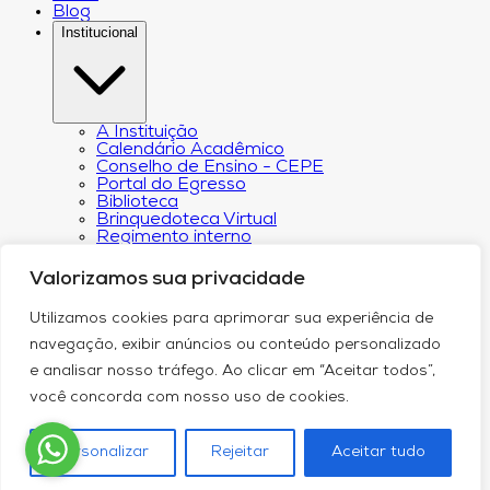
Blog
Institucional
A Instituição
Calendário Acadêmico
Conselho de Ensino - CEPE
Portal do Egresso
Biblioteca
Brinquedoteca Virtual
Regimento interno
Regulamento Extraordinário de
Aproveitamento
Valorizamos sua privacidade
Resoluções e Portarias
Revista Eletrônica Ciência & Tecnologia Futura
Utilizamos cookies para aprimorar sua experiência de
CPA – Comissão Própria de Avaliação
Núcleo de Apoio Psicopedagógico
navegação, exibir anúncios ou conteúdo personalizado
Programa de Iniciação Científica da
e analisar nosso tráfego. Ao clicar em “Aceitar todos”,
Faculdade Futura
Núcleo de Arte e Cultura
você concorda com nosso uso de cookies.
Política de Privacidade
Curricularização da Extensão
Canal de Comunicação do DPO
Personalizar
Rejeitar
Aceitar tudo
Serviços
Contato