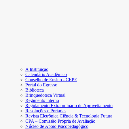
A Instituição
Calendário Acadêmico
Conselho de Ensino - CEPE
Portal do Egresso
Biblioteca
Brinquedoteca Virtual
Regimento interno
Regulamento Extraordinário de Aproveitamento
Resoluções e Portarias
Revista Eletrônica Ciência & Tecnologia Futura
CPA – Comissão Própria de Avaliação
Núcleo de Apoio Psicopedagógico