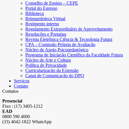
Conselho de Ensino – CEPE
Portal do Egresso
Biblioteca
Brinquedoteca Virtual
Regimento interno
Regulamento Extraordinário de Aproveitamento
Resoluções e Portarias
Revista Eletrônica Ciência & Tecnologia Futura
CPA – Comissão Própria de Avaliação
Núcleo de Apoio Psicopedagógico
Programa de Iniciação Científica da Faculdade Futura
Núcleo de Arte e Cultura
Política de Privacidade
Curricularização da Extensão
Canal de Comunicação do DPO
Serviços
Contato
Contatos
Presencial
Fixo : (17) 3405-1212
EAD
0800 590 4000
(33) 4042-1822 WhatsApp