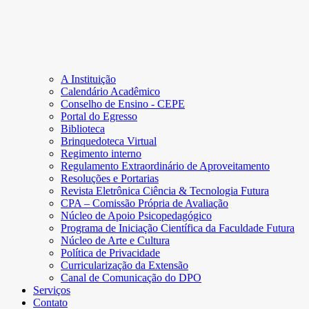
A Instituição
Calendário Acadêmico
Conselho de Ensino - CEPE
Portal do Egresso
Biblioteca
Brinquedoteca Virtual
Regimento interno
Regulamento Extraordinário de Aproveitamento
Resoluções e Portarias
Revista Eletrônica Ciência & Tecnologia Futura
CPA – Comissão Própria de Avaliação
Núcleo de Apoio Psicopedagógico
Programa de Iniciação Científica da Faculdade Futura
Núcleo de Arte e Cultura
Política de Privacidade
Curricularização da Extensão
Canal de Comunicação do DPO
Serviços
Contato