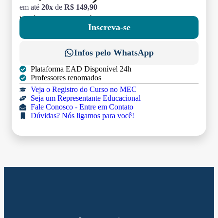
em até
20x
de
R$ 149,90
MATRÍCULA:
R$ 199,00 (TAXA ÚNICA)
Inscreva-se
Infos pelo WhatsApp
Plataforma EAD Disponível 24h
Professores renomados
Veja o Registro do Curso no MEC
Seja um Representante Educacional
Fale Conosco - Entre em Contato
Dúvidas? Nós ligamos para você!