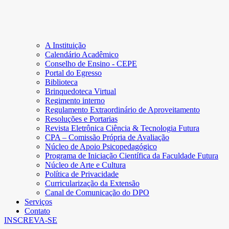
A Instituição
Calendário Acadêmico
Conselho de Ensino - CEPE
Portal do Egresso
Biblioteca
Brinquedoteca Virtual
Regimento interno
Regulamento Extraordinário de Aproveitamento
Resoluções e Portarias
Revista Eletrônica Ciência & Tecnologia Futura
CPA – Comissão Própria de Avaliação
Núcleo de Apoio Psicopedagógico
Programa de Iniciação Científica da Faculdade Futura
Núcleo de Arte e Cultura
Política de Privacidade
Curricularização da Extensão
Canal de Comunicação do DPO
Serviços
Contato
INSCREVA-SE