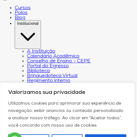
Cursos
Polos
Blog
Institucional
A Instituição
Calendário Acadêmico
Conselho de Ensino - CEPE
Portal do Egresso
Biblioteca
Brinquedoteca Virtual
Regimento interno
Regulamento Extraordinário de
Aproveitamento
Valorizamos sua privacidade
Resoluções e Portarias
Revista Eletrônica Ciência & Tecnologia Futura
Utilizamos cookies para aprimorar sua experiência de
CPA – Comissão Própria de Avaliação
Núcleo de Apoio Psicopedagógico
navegação, exibir anúncios ou conteúdo personalizado
Programa de Iniciação Científica da
e analisar nosso tráfego. Ao clicar em “Aceitar todos”,
Faculdade Futura
Núcleo de Arte e Cultura
você concorda com nosso uso de cookies.
Política de Privacidade
Curricularização da Extensão