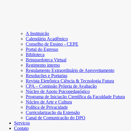
A Instituição
Calendário Acadêmico
Conselho de Ensino - CEPE
Portal do Egresso
Biblioteca
Brinquedoteca Virtual
Regimento interno
Regulamento Extraordinário de Aproveitamento
Resoluções e Portarias
Revista Eletrônica Ciência & Tecnologia Futura
CPA – Comissão Própria de Avaliação
Núcleo de Apoio Psicopedagógico
Programa de Iniciação Científica da Faculdade Futura
Núcleo de Arte e Cultura
Política de Privacidade
Curricularização da Extensão
Canal de Comunicação do DPO
Serviços
Contato