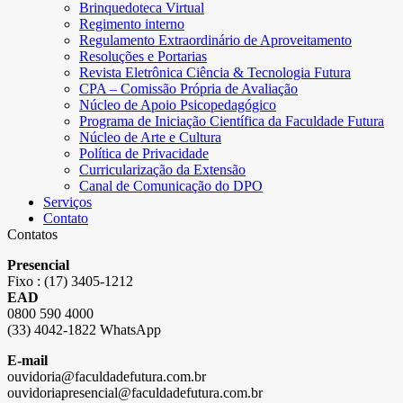
Brinquedoteca Virtual
Regimento interno
Regulamento Extraordinário de Aproveitamento
Resoluções e Portarias
Revista Eletrônica Ciência & Tecnologia Futura
CPA – Comissão Própria de Avaliação
Núcleo de Apoio Psicopedagógico
Programa de Iniciação Científica da Faculdade Futura
Núcleo de Arte e Cultura
Política de Privacidade
Curricularização da Extensão
Canal de Comunicação do DPO
Serviços
Contato
Contatos
Presencial
Fixo : (17) 3405-1212
EAD
0800 590 4000
(33) 4042-1822 WhatsApp
E-mail
ouvidoria@faculdadefutura.com.br
ouvidoriapresencial@faculdadefutura.com.br