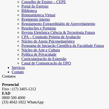
Conselho de Ensino – CEPE
Portal do Egresso
Biblioteca
Brinquedoteca Virtual
Regimento interno
Regulamento Extraordinário de Aproveitamento
Resoluções e Portarias
Revista Eletrônica Ciência & Tecnologia Futura
CPA – Comissão Própria de Avaliação
Núcleo de Apoio Psicopedagógico
Programa de Iniciação Científica da Faculdade Futura
Núcleo de Arte e Cultura
Política de Privacidade
Curricularização da Extensão
Canal de Comunicação do DPO
Serviços
Contato
Contatos
Presencial
Fixo : (17) 3405-1212
EAD
0800 590 4000
(33) 4042-1822 WhatsApp