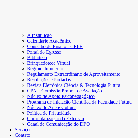
A Instituição
Calendário Acadêmico
Conselho de Ensino - CEPE
Portal do Egresso
Biblioteca
Brinquedoteca Virtual
Regimento interno
Regulamento Extraordinário de Aproveitamento
Resoluções e Portarias
Revista Eletrônica Ciência & Tecnologia Futura
CPA – Comissão Própria de Avaliação
Núcleo de Apoio Psicopedagógico
Programa de Iniciação Científica da Faculdade Futura
Núcleo de Arte e Cultura
Política de Privacidade
Curricularização da Extensão
Canal de Comunicação do DPO
Serviços
Contato