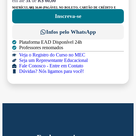
em até
3x
de
R$ 60,00
MATRÍCULA:
R$ 50,00 (PAGÁVEL NO BOLETO, CARTÃO DE CRÉDITO E
DÉBITO)
Inscreva-se
Infos pelo WhatsApp
Plataforma EAD Disponível 24h
Professores renomados
Veja o Registro do Curso no MEC
Seja um Representante Educacional
Fale Conosco - Entre em Contato
Dúvidas? Nós ligamos para você!