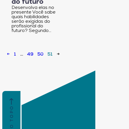
do futuro
Desenvolva elas no
presente Você sabe
quais habilidades
serão exigidas do
profissional do
futuro? Segundo…
←
1
…
49
50
51
→