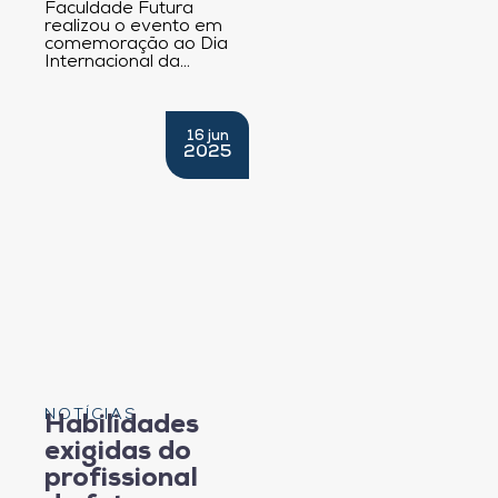
Faculdade Futura
realizou o evento em
comemoração ao Dia
Internacional da…
16 jun
2025
NOTÍCIAS
Habilidades
exigidas do
profissional